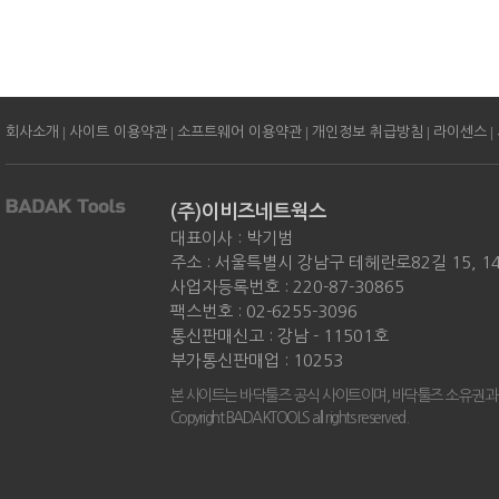
|
|
|
|
|
회사소개
사이트 이용약관
소프트웨어 이용약관
개인정보 취급방침
라이센스
(주)이비즈네트웍스
대표이사 : 박기범
주소 : 서울특별시 강남구 테헤란로82길 15, 
사업자등록번호 : 220-87-30865
팩스번호 : 02-6255-3096
통신판매신고 : 강남 - 11501호
부가통신판매업 : 10253
본 사이트는 바닥툴즈 공식 사이트이며, 바닥툴즈 소유권과
Copyright BADAKTOOLS all rights reserved.