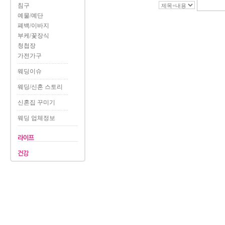
침구
예물/예단
폐백/이바지
부케/꽃장식
청첩장
가전가구
웨딩이슈
웨딩/신혼 스토리
신혼집 꾸미기
웨딩 업체정보