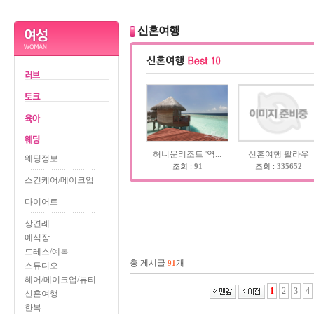
신혼여행
허니문리조트 '역...
신혼여행 팔라우
웨딩정보
조회 :
91
조회 :
335652
스킨케어/메이크업
다이어트
상견례
예식장
드레스/예복
총 게시글
개
91
스튜디오
헤어/메이크업/뷰티
1
2
3
4
신혼여행
한복