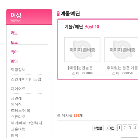
예물/예단
[예물]눈만높은 ...
후회없는 결혼 예
웨딩정보
조회 :
291088
조회 :
290050
스킨케어/메이크업
다이어트
상견례
예식장
드레스/예복
총 게시글
개
134
스튜디오
헤어/메이크업/뷰티
1
2
3
4
신혼여행
한복