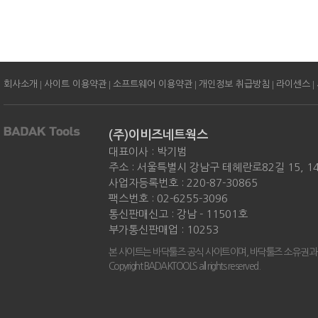
|
|
|
|
|
회사소개
사이트 이용약관
소프트웨어 이용약관
개인정보 취급방침
라이센스
(주)이비즈네트웍스
대표이사 : 박기범
주소 : 서울특별시 강남구 테헤란로82길 15, 
사업자등록번호 : 220-87-30865
팩스번호 : 02-6255-3096
통신판매신고 : 강남 - 11501호
부가통신판매업 : 10253
본 사이트는 바닥툴즈 공식 사이트이며, 바닥툴즈 소유권과
Copyright BADAKTOOLS all rights reserved.