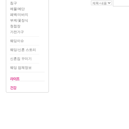
침구
예물/예단
폐백/이바지
부케/꽃장식
청첩장
가전가구
웨딩이슈
웨딩/신혼 스토리
신혼집 꾸미기
웨딩 업체정보